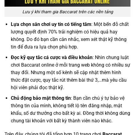
Lưu ý khi tham gia Baccarat trên các nền tảng
Lựa chọn sân chơi uy tín có tiếng tăm
: Một bến đỗ chất
lượng quyết định 70% trải nghiệm có hiệu quả hay
không. Do đó bạn cần cân nhắc, xem xét thật kỹ thông
tin để đưa ra lựa chọn phù hợp.
Đọc kỹ quy tắc cá cược và điều khoản
: Nhìn chung luật
chơi Baccarat online ở mỗi trang web không có nhiều sự
thay đổi. Nhưng một số kênh sẽ cập nhật thêm hình
thức đặt cược, quy tắc rút thêm bài thứ 3,…mà yêu cầu
hội viên phải đọc thật kỹ.
Chủ động bảo mật thông tin
: Bạn cần chú ý tự bảo vệ
thông tin của mình, không tiết lộ tên đăng nhập, mật
khẩu, số dư thưởng cho bất kỳ ai. Đồng thời không dùng
chung tài khoản với bất kỳ thành viên nào khác.
Trên đây, chúng tôi đã tổng hợp 10 trang chơi
Baccarat