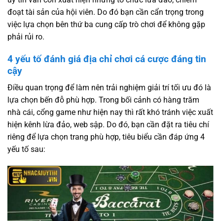
đoạt tài sản của hội viên. Do đó bạn cần cẩn trọng trong
việc lựa chọn bên thứ ba cung cấp trò chơi để không gặp
phải rủi ro.
4 yếu tố đánh giá địa chỉ chơi cá cược đáng tin
cậy
Điều quan trọng để làm nên trải nghiệm giải trí tối ưu đó là
lựa chọn bến đỗ phù hợp. Trong bối cảnh có hàng trăm
nhà cái, cổng game như hiện nay thì rất khó tránh việc xuất
hiện kênh lừa đảo, web sập. Do đó, bạn cần đặt ra tiêu chí
riêng để lựa chọn trang phù hợp, tiêu biểu cần đáp ứng 4
yếu tố sau: