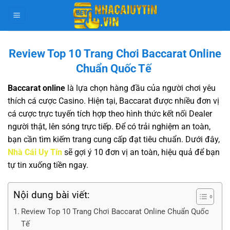
Chuyển
đến
nội
dung
Review Top 10 Trang Chơi Baccarat Online
Chuẩn Quốc Tế
Baccarat online
là lựa chọn hàng đầu của người chơi yêu
thích cá cược Casino. Hiện tại, Baccarat được nhiều đơn vị
cá cược trực tuyến tích hợp theo hình thức kết nối Dealer
người thật, lên sóng trực tiếp. Để có trải nghiệm an toàn,
bạn cần tìm kiếm trang cung cấp đạt tiêu chuẩn. Dưới đây,
Nhà Cái Uy Tín
sẽ gợi ý 10 đơn vị an toàn, hiệu quả để bạn
tự tin xuống tiền ngay.
Nội dung bài viết:
Review Top 10 Trang Chơi Baccarat Online Chuẩn Quốc
Tế