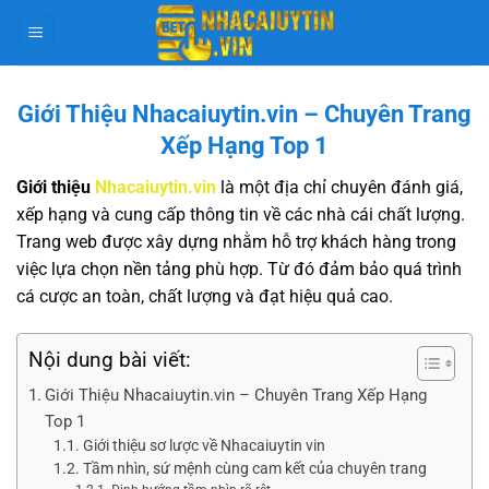
Chuyển
đến
nội
dung
Giới Thiệu Nhacaiuytin.vin – Chuyên Trang
Xếp Hạng Top 1
Giới thiệu
Nhacaiuytin.vin
là một địa chỉ chuyên đánh giá,
xếp hạng và cung cấp thông tin về các nhà cái chất lượng.
Trang web được xây dựng nhằm hỗ trợ khách hàng trong
việc lựa chọn nền tảng phù hợp. Từ đó đảm bảo quá trình
cá cược an toàn, chất lượng và đạt hiệu quả cao.
Nội dung bài viết:
Giới Thiệu Nhacaiuytin.vin – Chuyên Trang Xếp Hạng
Top 1
Giới thiệu sơ lược về Nhacaiuytin vin
Tầm nhìn, sứ mệnh cùng cam kết của chuyên trang