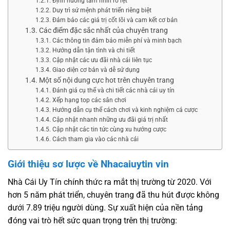
Định hướng tầm nhìn rõ rệt
Duy trì sứ mệnh phát triển riêng biệt
Đảm bảo các giá trị cốt lõi và cam kết cơ bản
Các điểm đặc sắc nhất của chuyên trang
Các thông tin đảm bảo miễn phí và minh bạch
Hướng dẫn tận tình và chi tiết
Cập nhật các ưu đãi nhà cái liên tục
Giao diện cơ bản và dễ sử dụng
Một số nội dung cực hot trên chuyên trang
Đánh giá cụ thể và chi tiết các nhà cái uy tín
Xếp hạng top các sân chơi
Hướng dẫn cụ thể cách chơi và kinh nghiệm cá cược
Cập nhật nhanh những ưu đãi giá trị nhất
Cập nhật các tin tức cùng xu hướng cược
Cách tham gia vào các nhà cái
Giới thiệu sơ lược về Nhacaiuytin vin
Nhà Cái Uy Tín chính thức ra mắt thị trường từ 2020. Với
hơn 5 năm phát triển, chuyên trang đã thu hút được không
dưới 7.89 triệu người dùng. Sự xuất hiện của nền tảng
đóng vai trò hết sức quan trọng trên thị trường: