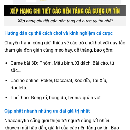
Xếp hạng chi tiết các nền tảng cá cược uy tín nhất
Hướng dẫn cụ thể cách chơi và kinh nghiệm cá cược
Chuyên trang cũng giới thiệu về các trò chơi hot với quy tắc
tham gia đơn giản cùng mẹo hay, dễ thắng, bao gồm:
Game bài 3D: Phỏm, Mậu binh, Xì dách, Bài cào, tứ
sắc…
Casino online: Poker, Baccarat, Xóc đĩa, Tài Xỉu,
Roulette…
Thể thao: Bóng rổ, bóng đá, tennis, quần vợt…
Cập nhật nhanh những ưu đãi giá trị nhất
Nhacaiuytin cũng giới thiệu tới người dùng rất nhiều
khuyến mãi hấp dẫn, giá trị của các nền tảng uy tín. Bao