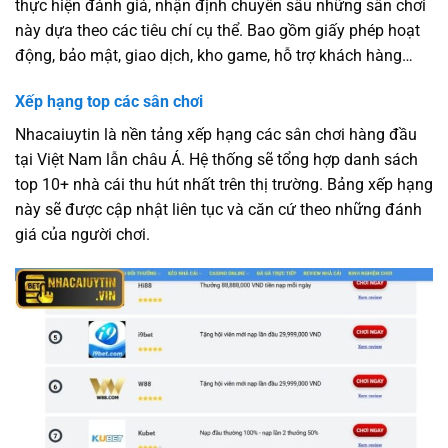
thực hiện đánh giá, nhận định chuyên sâu những sân chơi
này dựa theo các tiêu chí cụ thể. Bao gồm giấy phép hoạt
động, bảo mật, giao dịch, kho game, hỗ trợ khách hàng…
Xếp hạng top các sân chơi
Nhacaiuytin là nền tảng xếp hạng các sân chơi hàng đầu
tại Việt Nam lẫn châu Á. Hệ thống sẽ tổng hợp danh sách
top 10+ nhà cái thu hút nhất trên thị trường. Bảng xếp hạng
này sẽ được cập nhật liên tục và căn cứ theo những đánh
giá của người chơi.