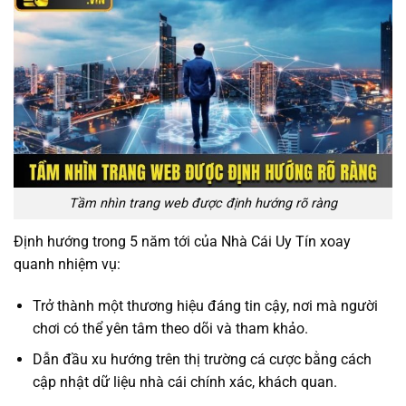
Tầm nhìn trang web được định hướng rõ ràng
Định hướng trong 5 năm tới của Nhà Cái Uy Tín xoay
quanh nhiệm vụ:
Trở thành một thương hiệu đáng tin cậy, nơi mà người
chơi có thể yên tâm theo dõi và tham khảo.
Dẫn đầu xu hướng trên thị trường cá cược bằng cách
cập nhật dữ liệu nhà cái chính xác, khách quan.