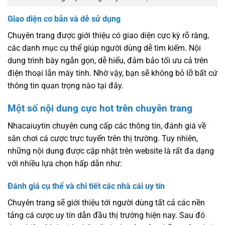
Giao diện cơ bản và dễ sử dụng
Chuyên trang được giới thiệu có giao diện cực kỳ rõ ràng,
các danh mục cụ thể giúp người dùng dễ tìm kiếm. Nội
dung trình bày ngắn gọn, dễ hiểu, đảm bảo tối ưu cả trên
điện thoại lẫn máy tính. Nhờ vậy, bạn sẽ không bỏ lỡ bất cứ
thông tin quan trọng nào tại đây.
Một số nội dung cực hot trên chuyên trang
Nhacaiuytin chuyên cung cấp các thông tin, đánh giá về
sân chơi cá cược trực tuyến trên thị trường. Tuy nhiên,
những nội dung được cập nhật trên website là rất đa dạng
với nhiều lựa chọn hấp dẫn như:
Đánh giá cụ thể và chi tiết các nhà cái uy tín
Chuyên trang sẽ giới thiệu tới người dùng tất cả các nền
tảng cá cược uy tín dẫn đầu thị trường hiện nay. Sau đó