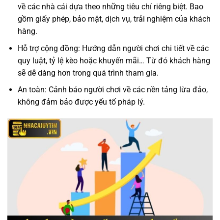
về các nhà cái dựa theo những tiêu chí riêng biệt. Bao
gồm giấy phép, bảo mật, dịch vụ, trải nghiệm của khách
hàng.
Hỗ trợ cộng đồng: Hướng dẫn người chơi chi tiết về các
quy luật, tỷ lệ kèo hoặc khuyến mãi… Từ đó khách hàng
sẽ dễ dàng hơn trong quá trình tham gia.
An toàn: Cảnh báo người chơi về các nền tảng lừa đảo,
không đảm bảo được yếu tố pháp lý.