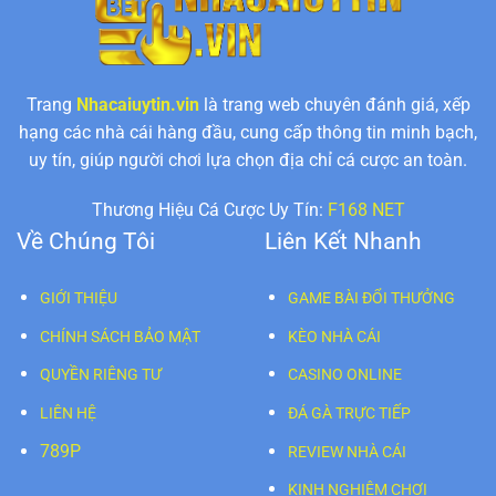
Trang
Nhacaiuytin.vin
là trang web chuyên đánh giá, xếp
hạng các nhà cái hàng đầu, cung cấp thông tin minh bạch,
uy tín, giúp người chơi lựa chọn địa chỉ cá cược an toàn.
Thương Hiệu Cá Cược Uy Tín:
F168 NET
Về Chúng Tôi
Liên Kết Nhanh
GIỚI THIỆU
GAME BÀI ĐỔI THƯỞNG
CHÍNH SÁCH BẢO MẬT
KÈO NHÀ CÁI
QUYỀN RIÊNG TƯ
CASINO ONLINE
LIÊN HỆ
ĐÁ GÀ TRỰC TIẾP
789P
REVIEW NHÀ CÁI
KINH NGHIỆM CHƠI