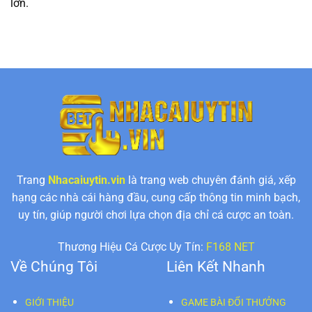
lớn.
Trang
Nhacaiuytin.vin
là trang web chuyên đánh giá, xếp
hạng các nhà cái hàng đầu, cung cấp thông tin minh bạch,
uy tín, giúp người chơi lựa chọn địa chỉ cá cược an toàn.
Thương Hiệu Cá Cược Uy Tín:
F168 NET
Về Chúng Tôi
Liên Kết Nhanh
GIỚI THIỆU
GAME BÀI ĐỔI THƯỞNG