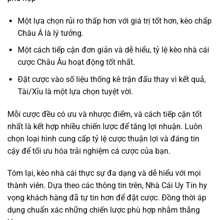
Một lựa chọn rủi ro thấp hơn với giá trị tốt hơn, kèo chấp
Châu Á là lý tưởng.
Một cách tiếp cận đơn giản và dễ hiểu, tỷ lệ kèo nhà cái
cược Châu Âu hoạt động tốt nhất.
Đặt cược vào số liệu thống kê trận đấu thay vì kết quả,
Tài/Xỉu là một lựa chọn tuyệt vời.
Mỗi cược đều có ưu và nhược điểm, và cách tiếp cận tốt
nhất là kết hợp nhiều chiến lược để tăng lợi nhuận. Luôn
chọn loại hình cung cấp tỷ lệ cược thuận lợi và đáng tin
cậy để tối ưu hóa trải nghiệm cá cược của bạn.
Tóm lại, kèo nhà cái thực sự đa dạng và dễ hiểu với mọi
thành viên. Dựa theo các thông tin trên, Nhà Cái Uy Tín hy
vọng khách hàng đã tự tin hơn để đặt cược. Đồng thời áp
dụng chuẩn xác những chiến lược phù hợp nhằm thắng