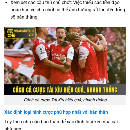
Xem xét các cầu thủ chủ chốt: Việc thiếu các tiền đạo
hoặc hậu vệ chủ chốt có thể ảnh hưởng rất lớn đến tổng
số bàn thắng.
Cách cá cược Tài Xỉu hiệu quả, nhanh thắng
Xác định loại hình cược phù hợp nhất với bản thân
Tùy theo nhu cầu bản thân để xác định loại kèo nhà cái
phù hợp