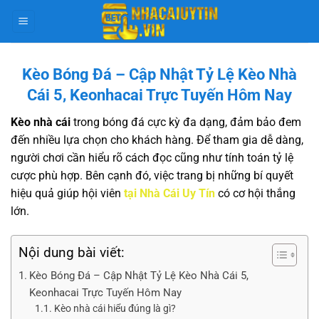
Chuyển
đến
nội
dung
Kèo Bóng Đá – Cập Nhật Tỷ Lệ Kèo Nhà
Cái 5, Keonhacai Trực Tuyến Hôm Nay
Kèo nhà cái
trong bóng đá cực kỳ đa dạng, đảm bảo đem
đến nhiều lựa chọn cho khách hàng. Để tham gia dễ dàng,
người chơi cần hiểu rõ cách đọc cũng như tính toán tỷ lệ
cược phù hợp. Bên cạnh đó, việc trang bị những bí quyết
hiệu quả giúp hội viên
tại Nhà Cái Uy Tín
có cơ hội thắng
lớn.
Nội dung bài viết:
Kèo Bóng Đá – Cập Nhật Tỷ Lệ Kèo Nhà Cái 5,
Keonhacai Trực Tuyến Hôm Nay
Kèo nhà cái hiểu đúng là gì?