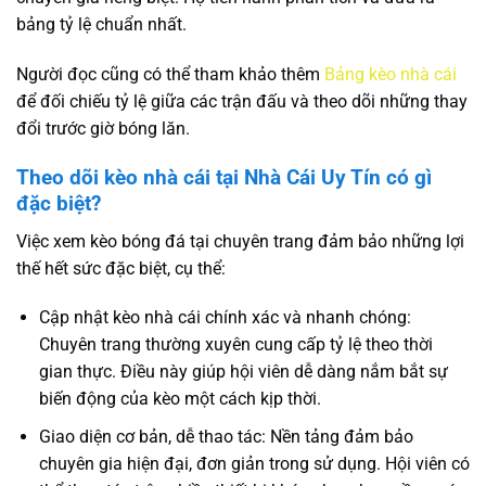
bảng tỷ lệ chuẩn nhất.
Người đọc cũng có thể tham khảo thêm
Bảng kèo nhà cái
để đối chiếu tỷ lệ giữa các trận đấu và theo dõi những thay
đổi trước giờ bóng lăn.
Theo dõi kèo nhà cái tại Nhà Cái Uy Tín có gì
đặc biệt?
Việc xem kèo bóng đá tại chuyên trang đảm bảo những lợi
thế hết sức đặc biệt, cụ thể:
Cập nhật kèo nhà cái chính xác và nhanh chóng:
Chuyên trang thường xuyên cung cấp tỷ lệ theo thời
gian thực. Điều này giúp hội viên dễ dàng nắm bắt sự
biến động của kèo một cách kịp thời.
Giao diện cơ bản, dễ thao tác: Nền tảng đảm bảo
chuyên gia hiện đại, đơn giản trong sử dụng. Hội viên có