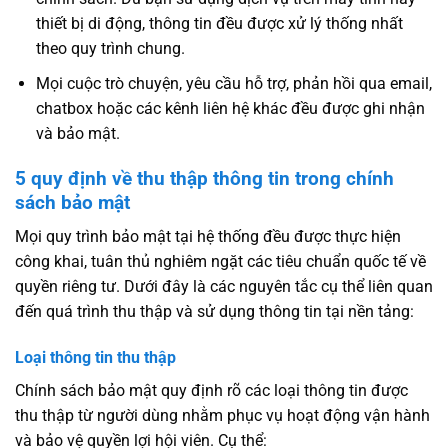
thiết bị di động, thông tin đều được xử lý thống nhất
theo quy trình chung.
Mọi cuộc trò chuyện, yêu cầu hỗ trợ, phản hồi qua email,
chatbox hoặc các kênh liên hệ khác đều được ghi nhận
và bảo mật.
5 quy định về thu thập thông tin trong chính
sách bảo mật
Mọi quy trình bảo mật tại hệ thống đều được thực hiện
công khai, tuân thủ nghiêm ngặt các tiêu chuẩn quốc tế về
quyền riêng tư. Dưới đây là các nguyên tắc cụ thể liên quan
đến quá trình thu thập và sử dụng thông tin tại nền tảng:
Loại thông tin thu thập
Chính sách bảo mật quy định rõ các loại thông tin được
thu thập từ người dùng nhằm phục vụ hoạt động vận hành
và bảo vệ quyền lợi hội viên. Cụ thể: