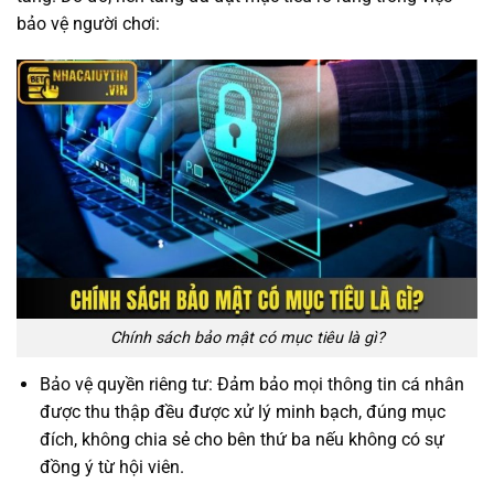
bảo vệ người chơi:
Chính sách bảo mật có mục tiêu là gì?
Bảo vệ quyền riêng tư: Đảm bảo mọi thông tin cá nhân
được thu thập đều được xử lý minh bạch, đúng mục
đích, không chia sẻ cho bên thứ ba nếu không có sự
đồng ý từ hội viên.