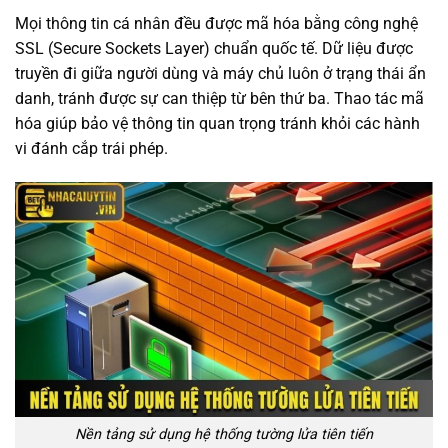
Mọi thông tin cá nhân đều được mã hóa bằng công nghệ
SSL (Secure Sockets Layer) chuẩn quốc tế. Dữ liệu được
truyền đi giữa người dùng và máy chủ luôn ở trạng thái ẩn
danh, tránh được sự can thiệp từ bên thứ ba. Thao tác mã
hóa giúp bảo vệ thông tin quan trọng tránh khỏi các hành
vi đánh cắp trái phép.
Nền tảng sử dụng hệ thống tường lửa tiên tiến