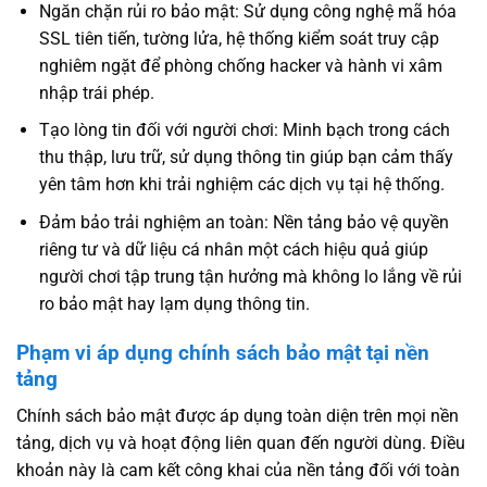
Ngăn chặn rủi ro bảo mật: Sử dụng công nghệ mã hóa
SSL tiên tiến, tường lửa, hệ thống kiểm soát truy cập
nghiêm ngặt để phòng chống hacker và hành vi xâm
nhập trái phép.
Tạo lòng tin đối với người chơi: Minh bạch trong cách
thu thập, lưu trữ, sử dụng thông tin giúp bạn cảm thấy
yên tâm hơn khi trải nghiệm các dịch vụ tại hệ thống.
Đảm bảo trải nghiệm an toàn: Nền tảng bảo vệ quyền
riêng tư và dữ liệu cá nhân một cách hiệu quả giúp
người chơi tập trung tận hưởng mà không lo lắng về rủi
ro bảo mật hay lạm dụng thông tin.
Phạm vi áp dụng chính sách bảo mật tại nền
tảng
Chính sách bảo mật được áp dụng toàn diện trên mọi nền
tảng, dịch vụ và hoạt động liên quan đến người dùng. Điều
khoản này là cam kết công khai của nền tảng đối với toàn