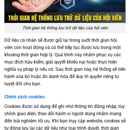
Thời gian hệ thống lưu trữ dữ liệu của hội viên
Dữ liệu cá nhân sẽ được giữ lại trong suốt thời gian hội
viên còn hoạt động và có thể tiếp tục được lưu trong một
khoảng thời gian hợp lý. Quá trình này nhằm phục vụ các
mục đích hậu kiểm, giải quyết khiếu nại hoặc thực hiện
nghĩa vụ pháp lý nếu có. Sau thời gian này, hệ thống sẽ tiến
hành xóa bỏ hoặc ẩn danh hóa để duy trì quyền riêng tư
tuyệt đối cho bạn.
Chính sách cookies
Cookies được sử dụng để ghi nhớ thông tin đăng nhập, tùy
chỉnh giao diện, theo dõi hành vi người dùng nhằm mang
đến trải nghiệm tối ưu. Khi bạn truy cập website, cookies sẽ
tự động lưu lại các dữ liệu như loại trình duyệt, thời gian