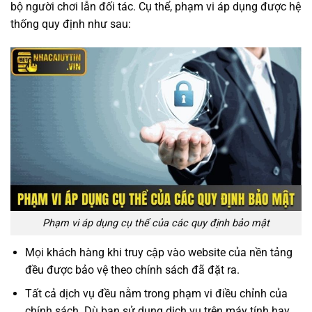
bộ người chơi lẫn đối tác. Cụ thể, phạm vi áp dụng được hệ
thống quy định như sau:
Phạm vi áp dụng cụ thể của các quy định bảo mật
Mọi khách hàng khi truy cập vào website của nền tảng
đều được bảo vệ theo chính sách đã đặt ra.
Tất cả dịch vụ đều nằm trong phạm vi điều chỉnh của
chính sách. Dù bạn sử dụng dịch vụ trên máy tính hay