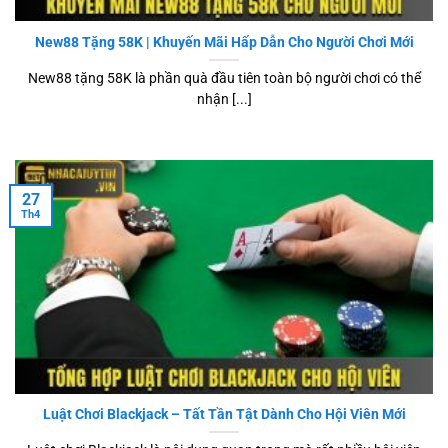
New88 Tặng 58K | Khuyến Mãi Hấp Dẫn Cho Người Chơi Mới
New88 tặng 58K là phần quà đầu tiên toàn bộ người chơi có thể
nhận [...]
27
Th4
Luật Chơi Blackjack – Tất Tần Tật Dành Cho Hội Viên Mới