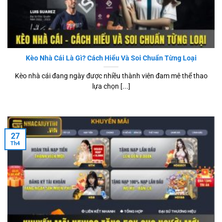
Kèo Nhà Cái Là Gì? Cách Hiểu Và Soi Chuẩn Từng Loại
Kèo nhà cái đang ngày được nhiều thành viên đam mê thể thao
lựa chọn [...]
27
Th4