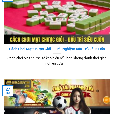
Cách Chơi Mạt Chược Giỏi – Trải Nghiệm Đấu Trí Siêu Cuốn
Cách chơi Mạt chược sẽ khó hiểu nếu bạn không dành thời gian
nghiên cứu [...]
27
Th4