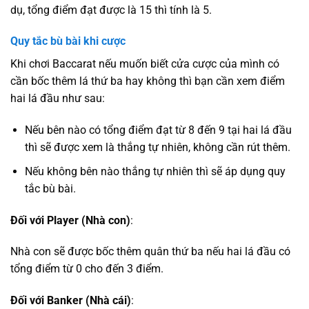
dụ, tổng điểm đạt được là 15 thì tính là 5.
Quy tắc bù bài khi cược
Khi chơi Baccarat nếu muốn biết cửa cược của mình có
cần bốc thêm lá thứ ba hay không thì bạn cần xem điểm
hai lá đầu như sau:
Nếu bên nào có tổng điểm đạt từ 8 đến 9 tại hai lá đầu
thì sẽ được xem là thắng tự nhiên, không cần rút thêm.
Nếu không bên nào thắng tự nhiên thì sẽ áp dụng quy
tắc bù bài.
Đối với Player (Nhà con)
:
Nhà con sẽ được bốc thêm quân thứ ba nếu hai lá đầu có
tổng điểm từ 0 cho đến 3 điểm.
Đối với Banker (Nhà cái)
: