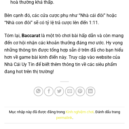
hoà thường khá thấp.
Bên cạnh đó, các cửa cược phụ như “Nhà cái đôi” hoặc
“Nhà con đôi” sẽ có tỷ lệ trả cược lên đến 1:11.
Tóm lại,
Baccarat
là một trò chơi bài hấp dẫn và còn mang
đến cơ hội nhận các khoản thưởng đáng mơ ước. Hy vọng
những thông tin được tổng hợp sẵn ở trên đã cho bạn hiểu
hơn về game bài kinh điển này. Truy cập vào website của
Nhà Cái Uy Tín để biết thêm thông tin về các siêu phẩm
đang hot trên thị trường!
Mục nhập này đã được đăng trong
Kinh nghiệm chơi
. Đánh dấu trang
permalink
.