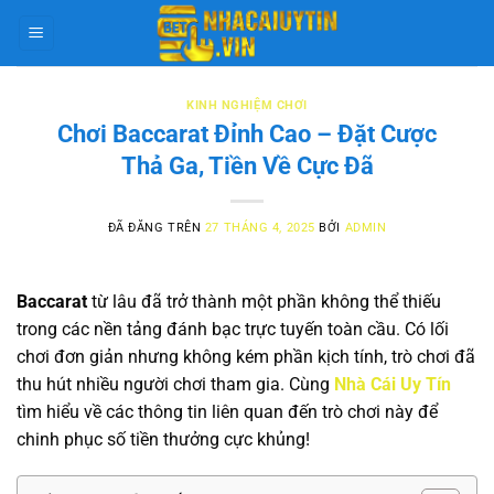
Chuyển
đến
nội
dung
KINH NGHIỆM CHƠI
Chơi Baccarat Đỉnh Cao – Đặt Cược
Thả Ga, Tiền Về Cực Đã
ĐÃ ĐĂNG TRÊN
27 THÁNG 4, 2025
BỞI
ADMIN
Baccarat
từ lâu đã trở thành một phần không thể thiếu
trong các nền tảng đánh bạc trực tuyến toàn cầu. Có lối
chơi đơn giản nhưng không kém phần kịch tính, trò chơi đã
thu hút nhiều người chơi tham gia. Cùng
Nhà Cái Uy Tín
tìm hiểu về các thông tin liên quan đến trò chơi này để
chinh phục số tiền thưởng cực khủng!