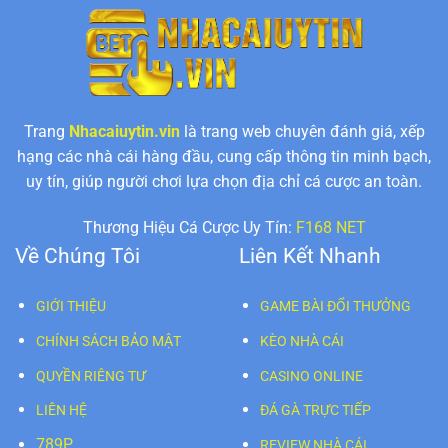
Trang
Nhacaiuytin.vin
là trang web chuyên đánh giá, xếp
hạng các nhà cái hàng đầu, cung cấp thông tin minh bạch,
uy tín, giúp người chơi lựa chọn địa chỉ cá cược an toàn.
Thương Hiệu Cá Cược Uy Tín:
F168 NET
Về Chúng Tôi
Liên Kết Nhanh
GIỚI THIỆU
GAME BÀI ĐỔI THƯỞNG
CHÍNH SÁCH BẢO MẬT
KÈO NHÀ CÁI
QUYỀN RIÊNG TƯ
CASINO ONLINE
LIÊN HỆ
ĐÁ GÀ TRỰC TIẾP
789P
REVIEW NHÀ CÁI