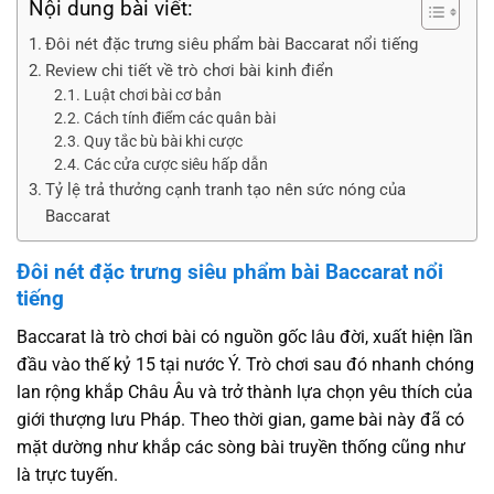
Nội dung bài viết:
Đôi nét đặc trưng siêu phẩm bài Baccarat nổi tiếng
Review chi tiết về trò chơi bài kinh điển
Luật chơi bài cơ bản
Cách tính điểm các quân bài
Quy tắc bù bài khi cược
Các cửa cược siêu hấp dẫn
Tỷ lệ trả thưởng cạnh tranh tạo nên sức nóng của
Baccarat
Đôi nét đặc trưng siêu phẩm bài Baccarat nổi
tiếng
Baccarat là trò chơi bài có nguồn gốc lâu đời, xuất hiện lần
đầu vào thế kỷ 15 tại nước Ý. Trò chơi sau đó nhanh chóng
lan rộng khắp Châu Âu và trở thành lựa chọn yêu thích của
giới thượng lưu Pháp. Theo thời gian, game bài này đã có
mặt dường như khắp các sòng bài truyền thống cũng như
là trực tuyến.