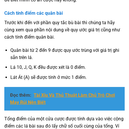
Cách tính điểm các quân bài
Trước khi đến với phần quy tắc bù bài thì chúng ta hãy
cùng xem qua phần nội dung về quy ước giá trị cũng như
cách tính điểm quân bài.
Quân bài từ 2 đến 9 được quy ước trùng với giá trị ghi
sẵn trên lá.
Lá 10, J, Q, K đều được xét là 0 điểm.
Lát Át (A) sẽ được tính ở mức 1 điểm.
Đọc thêm:
Tài Xỉu Và Thủ Thuật Làm Chủ Trò Chơi
May Rủi Nên Biết
Tổng điểm của một cửa cược được tính dựa vào việc cộng
điểm các lá bài sau đó lấy chữ số cuối cùng của tổng. Ví