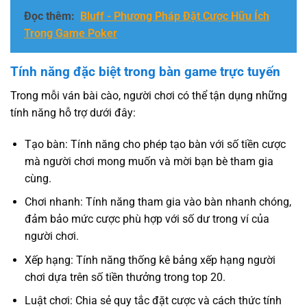
Đọc thêm:
Bluff - Phương Pháp Đặt Cược Hữu Ích
Trong Game Poker
Tính năng đặc biệt trong bàn game trực tuyến
Trong mỗi ván bài cào, người chơi có thể tận dụng những
tính năng hỗ trợ dưới đây:
Tạo bàn: Tính năng cho phép tạo bàn với số tiền cược
mà người chơi mong muốn và mời bạn bè tham gia
cùng.
Chơi nhanh: Tính năng tham gia vào bàn nhanh chóng,
đảm bảo mức cược phù hợp với số dư trong ví của
người chơi.
Xếp hạng: Tính năng thống kê bảng xếp hạng người
chơi dựa trên số tiền thưởng trong top 20.
Luật chơi: Chia sẻ quy tắc đặt cược và cách thức tính