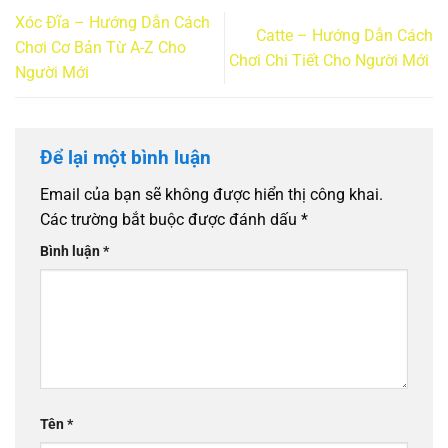
Xóc Đĩa – Hướng Dẫn Cách
Catte – Hướng Dẫn Cách
Chơi Cơ Bản Từ A-Z Cho
Chơi Chi Tiết Cho Người Mới
Người Mới
Để lại một bình luận
Email của bạn sẽ không được hiển thị công khai.
Các trường bắt buộc được đánh dấu
*
Bình luận
*
Tên
*