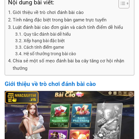
Nội dung bài viết:
Giới thiệu về trò chơi đánh bài cào
Tính năng đặc biệt trong bàn game trực tuyến
Luật đánh bài cào đơn giản và cách tính điểm dễ hiểu
Quy tắc đánh bài dễ hiểu
Xếp hạng bài đặc biệt
Cách tính điểm game
Hệ số thưởng trong bài cào
Chia sẻ một số mẹo đánh bài ba cây tăng cơ hội nhận
thưởng
Giới thiệu về trò chơi đánh bài cào