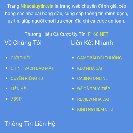
Trang
Nhacaiuytin.vin
là trang web chuyên đánh giá, xếp
hạng các nhà cái hàng đầu, cung cấp thông tin minh bạch,
uy tín, giúp người chơi lựa chọn địa chỉ cá cược an toàn.
Thương Hiệu Cá Cược Uy Tín:
F168 NET
Về Chúng Tôi
Liên Kết Nhanh
GIỚI THIỆU
GAME BÀI ĐỔI THƯỞNG
CHÍNH SÁCH BẢO MẬT
KÈO NHÀ CÁI
QUYỀN RIÊNG TƯ
CASINO ONLINE
LIÊN HỆ
ĐÁ GÀ TRỰC TIẾP
789P
REVIEW NHÀ CÁI
KINH NGHIỆM CHƠI
Thông Tin Liên Hệ