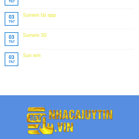
Th7
Sunwin tải app
03
Th7
Sunwin 3D
03
Th7
Sun win
03
Th7