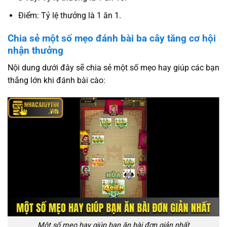
Điểm: Tỷ lệ thưởng là 1 ăn 1.
Chia sẻ một số mẹo đánh bài ba cây tăng cơ hội
nhận thưởng
Nội dung dưới đây sẽ chia sẻ một số mẹo hay giúp các bạn
thắng lớn khi đánh bài cào:
Một số mẹo hay giúp bạn ăn bài đơn giản nhất