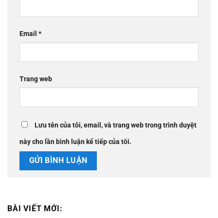
Email
*
Trang web
Lưu tên của tôi, email, và trang web trong trình duyệt
này cho lần bình luận kế tiếp của tôi.
BÀI VIẾT MỚI: