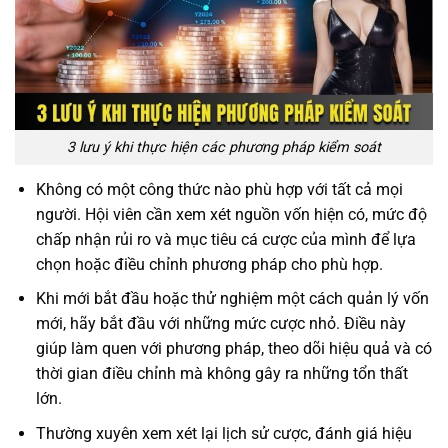
3 lưu ý khi thực hiện các phương pháp kiểm soát
Không có một công thức nào phù hợp với tất cả mọi
người. Hội viên cần xem xét nguồn vốn hiện có, mức độ
chấp nhận rủi ro và mục tiêu cá cược của mình để lựa
chọn hoặc điều chỉnh phương pháp cho phù hợp.
Khi mới bắt đầu hoặc thử nghiệm một cách quản lý vốn
mới, hãy bắt đầu với những mức cược nhỏ. Điều này
giúp làm quen với phương pháp, theo dõi hiệu quả và có
thời gian điều chỉnh mà không gây ra những tổn thất
lớn.
Thường xuyên xem xét lại lịch sử cược, đánh giá hiệu