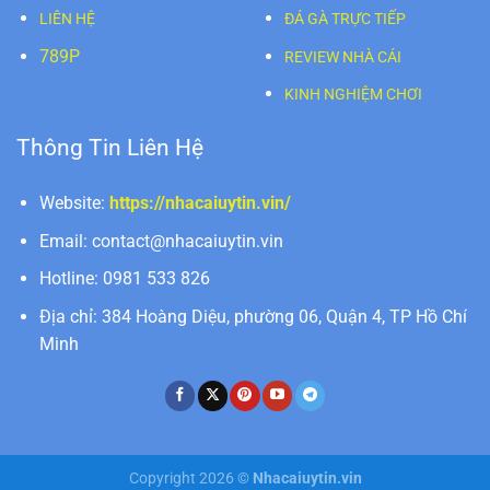
LIÊN HỆ
ĐÁ GÀ TRỰC TIẾP
789P
REVIEW NHÀ CÁI
KINH NGHIỆM CHƠI
Thông Tin Liên Hệ
Website:
https://nhacaiuytin.vin/
Email:
contact@nhacaiuytin.vin
Hotline:
0981 533 826
Địa chỉ:
384 Hoàng Diệu, phường 06, Quận 4, TP Hồ Chí
Minh
Copyright 2026 ©
Nhacaiuytin.vin