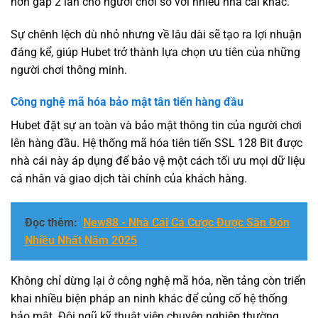
hơn gấp 2 lần cho người chơi so với nhiều nhà cái khác.
Sự chênh lệch dù nhỏ nhưng về lâu dài sẽ tạo ra lợi nhuận
đáng kể, giúp Hubet trở thành lựa chọn ưu tiên của những
người chơi thông minh.
Công nghệ mã hóa bảo mật tân tiến hàng đầu
Hubet đặt sự an toàn và bảo mật thông tin của người chơi
lên hàng đầu. Hệ thống mã hóa tiên tiến SSL 128 Bit được
nhà cái này áp dụng để bảo vệ một cách tối ưu mọi dữ liệu
cá nhân và giao dịch tài chính của khách hàng.
Đọc thêm:
New88 - Nhà Cái Cá Cược Được Săn Đón
Nhiều Nhất Năm 2025
Không chỉ dừng lại ở công nghệ mã hóa, nền tảng còn triển
khai nhiều biện pháp an ninh khác để củng cố hệ thống
bảo mật. Đội ngũ kỹ thuật viên chuyên nghiệp thường