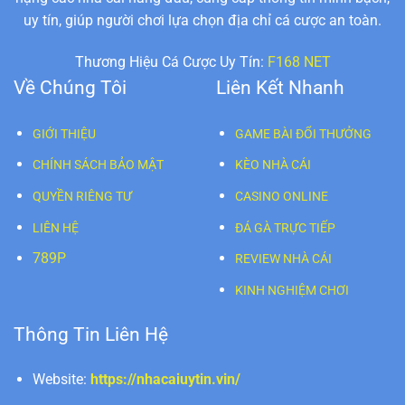
uy tín, giúp người chơi lựa chọn địa chỉ cá cược an toàn.
Thương Hiệu Cá Cược Uy Tín:
F168 NET
Về Chúng Tôi
Liên Kết Nhanh
GIỚI THIỆU
GAME BÀI ĐỔI THƯỞNG
CHÍNH SÁCH BẢO MẬT
KÈO NHÀ CÁI
QUYỀN RIÊNG TƯ
CASINO ONLINE
LIÊN HỆ
ĐÁ GÀ TRỰC TIẾP
789P
REVIEW NHÀ CÁI
KINH NGHIỆM CHƠI
Thông Tin Liên Hệ
Website:
https://nhacaiuytin.vin/