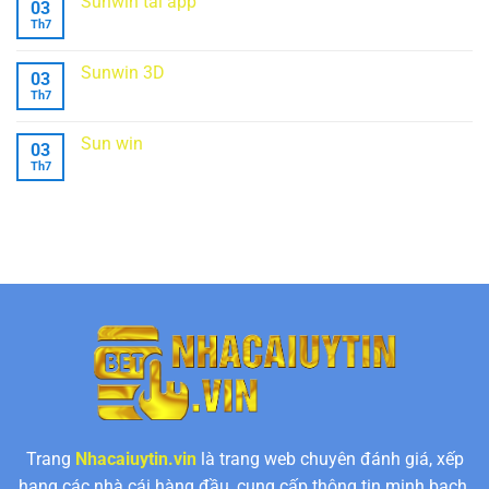
Sunwin tải app
03
Th7
Sunwin 3D
03
Th7
Sun win
03
Th7
Trang
Nhacaiuytin.vin
là trang web chuyên đánh giá, xếp
hạng các nhà cái hàng đầu, cung cấp thông tin minh bạch,