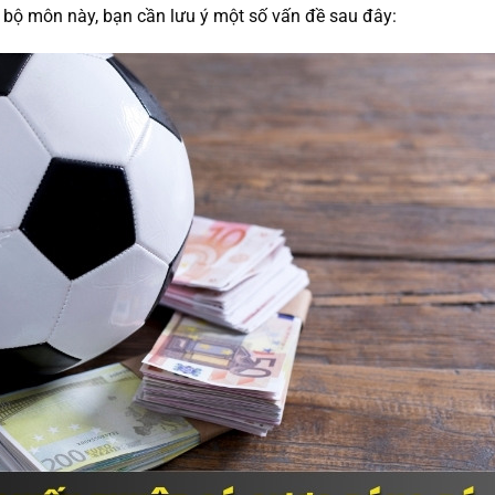
o bộ môn này, bạn cần lưu ý một số vấn đề sau đây: