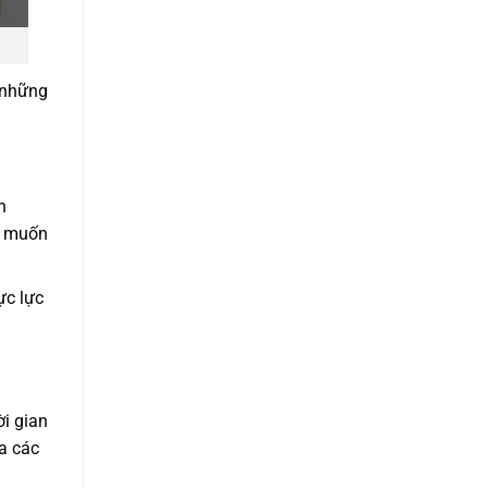
a những
n
n muốn
ực lực
ời gian
ủa các