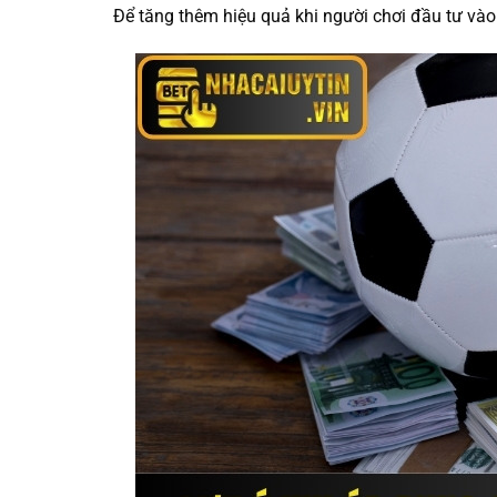
Để tăng thêm hiệu quả khi người chơi đầu tư và