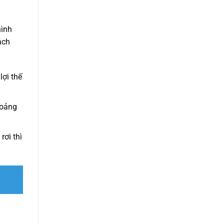
hình
ách
lợi thế
hoảng
rơi thì