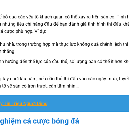
bỏ qua các yếu tố khách quan có thể xảy ra trên sân cỏ. Tình 
là những tiêu chí hàng đầu để bạn đánh giá tình hình thi đấu kh
á cược phù hợp. Ví dụ:
hủ nhà, trong trường hợp mà thực lực không quá chênh lệch thì 
n thắng.
 ảnh hưởng đến thể lực của cầu thủ, số lượng bàn có thể ít hơn k
ay chơi lâu năm, nếu cầu thủ thi đấu vào các ngày mưa, tuyết 
tố về sân cỏ trơn trượt, cản tầm nhìn,…
Uy Tín Triệu Người Dùng
 nghiệm cá cược bóng đá