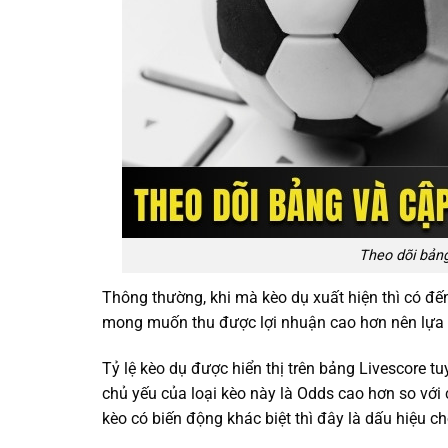
Theo dõi bảng
Thông thường, khi mà kèo dụ xuất hiện thì có đến
mong muốn thu được lợi nhuận cao hơn nên lựa 
Tỷ lệ kèo dụ được hiển thị trên bảng Livescore t
chủ yếu của loại kèo này là Odds cao hơn so với c
kèo có biến động khác biệt thì đây là dấu hiệu ch