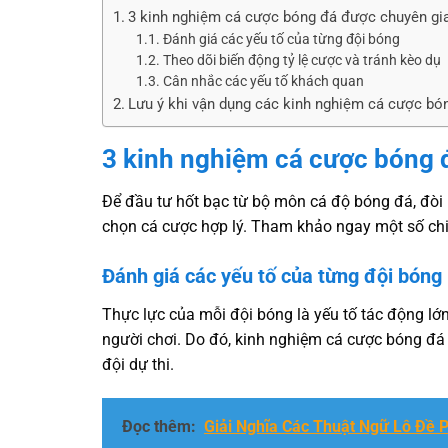
3 kinh nghiệm cá cược bóng đá được chuyên gi
Đánh giá các yếu tố của từng đội bóng
Theo dõi biến động tỷ lệ cược và tránh kèo dụ
Cân nhắc các yếu tố khách quan
Lưu ý khi vận dụng các kinh nghiệm cá cược bó
3 kinh nghiệm cá cược bóng 
Để đầu tư hốt bạc từ bộ môn cá độ bóng đá, đòi h
chọn cá cược hợp lý. Tham khảo ngay một số chiế
Đánh giá các yếu tố của từng đội bóng
Thực lực của mỗi đội bóng là yếu tố tác động lớ
người chơi. Do đó, kinh nghiệm cá cược bóng đá 
đội dự thi.
Đọc thêm:
Giải Nghĩa Các Thuật Ngữ Lô Đề 