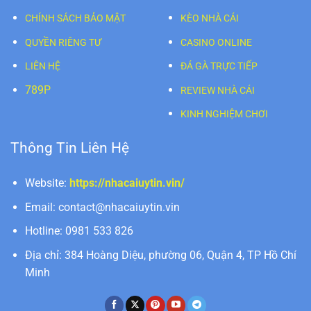
CHÍNH SÁCH BẢO MẬT
KÈO NHÀ CÁI
QUYỀN RIÊNG TƯ
CASINO ONLINE
LIÊN HỆ
ĐÁ GÀ TRỰC TIẾP
789P
REVIEW NHÀ CÁI
KINH NGHIỆM CHƠI
Thông Tin Liên Hệ
Website:
https://nhacaiuytin.vin/
Email:
contact@nhacaiuytin.vin
Hotline:
0981 533 826
Địa chỉ:
384 Hoàng Diệu, phường 06, Quận 4, TP Hồ Chí
Minh