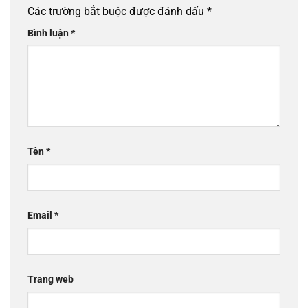
Các trường bắt buộc được đánh dấu
*
Bình luận
*
Tên
*
Email
*
Trang web