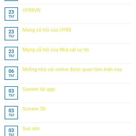
UY88VN
23
Th7
Mang xã hội của UY88
23
Th7
Mạng xã hội của Nhà cái uy tín
23
Th7
Những nhà cái online được quan tâm hiện nay
06
Th7
Sunwin tải app
03
Th7
Sunwin 3D
03
Th7
Sun win
03
Th7