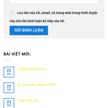
Lưu tên của tôi, email, và trang web trong trình duyệt
này cho lần bình luận kế tiếp của tôi.
BÀI VIẾT MỚI:
UY88 chính thức
23
Th7
Vì sao nên chọn UY88
23
Th7
Top nhà cái
23
Th7