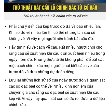
Thủ thuật bắt cầu lô chính xác từ cố vấn
Phải chú ý đến cầu kép trước đó đã về bao nhiêu lần.
Khi số đó về nhiều lần thì có thể những lần sau sẽ
không về. Vì vậy mọi người nên tránh bắt cầu đó.
Hãy tìm hiểu về cách vẽ cầu. Rất nhiều người chơi cho
rằng cầu sẽ xuất hiện khi cầu đơn xuất hiện nhiều trong
ngày hôm đó. Nhưng thực tế thì không phải, để bắt cầu
một cách chính xác mọi người phải biết cách vẽ cầu
trước đó và đưa những dự đoán riêng.
Lưu lại những lịch sử số của ngày trước đó và quan sát
các số đặc biệt có thể về. Nhiều kinh nghiệm của
chuyên gia cho rằng số đặc biệt sẽ xuất hiện khi cầu
kép về. Vì vậy hãy quan sát con số đó rồi đưa ra dữ liệu
chính xác.