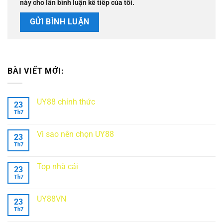
này cho lần bình luận kế tiếp của tôi.
BÀI VIẾT MỚI:
UY88 chính thức
23
Th7
Vì sao nên chọn UY88
23
Th7
Top nhà cái
23
Th7
UY88VN
23
Th7