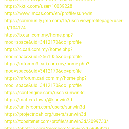
https://kktix.com/user/10039228
https://www.imcas.com/en/profile/sun-win
https://community.jmp.com/t5/user/viewprofilepage/user-
id/104174
https://b.cari.com.my/home.php?
mod=space&uid=3412170&do=profile
https://c.cari.com.my/home.php?
mod=space&uid=2561055&do=profile
https://mforum3.cari.com.my/home.php?
mod=space&uid=3412170&do=profile
https://mforum.cari.com.my/home.php?
mod=space&uid=3412170&do=profile
https://confengine.com/user/sunwin3d
https://matters.town/@sunwin3d
https://unityroom.com/users/sunwin3d
https://projectnoah.org/users/sunwin3d
https://topsitenet.com/profile/sunwin3d/2099733/
https://nhattao.com/members/sunwin3d.6999423/