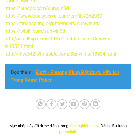
Usr=sunwin3d
https://bioqoo.com/sunwin3d
https://www.trackyserver.com/profile/262530
https://findaspring.org/members/sunwin3d/
https://wibki.com/sunwin3d
http://isc-dhcp-users.193.s1.nabble.com/Sunwin-
td13531.html
http://fhw.342.s1.nabble.com/Sunwin-td13804.html
Đọc thêm:
Bluff - Phương Pháp Đặt Cược Hữu Ích
Trong Game Poker
Mục nhập này đã được đăng trong
Kinh nghiệm chơi
. Đánh dấu trang
permalink
.