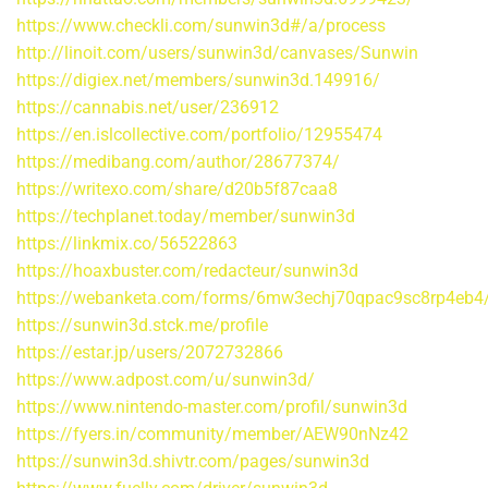
https://www.checkli.com/sunwin3d#/a/process
http://linoit.com/users/sunwin3d/canvases/Sunwin
https://digiex.net/members/sunwin3d.149916/
https://cannabis.net/user/236912
https://en.islcollective.com/portfolio/12955474
https://medibang.com/author/28677374/
https://writexo.com/share/d20b5f87caa8
https://techplanet.today/member/sunwin3d
https://linkmix.co/56522863
https://hoaxbuster.com/redacteur/sunwin3d
https://webanketa.com/forms/6mw3echj70qpac9sc8rp4eb4
https://sunwin3d.stck.me/profile
https://estar.jp/users/2072732866
https://www.adpost.com/u/sunwin3d/
https://www.nintendo-master.com/profil/sunwin3d
https://fyers.in/community/member/AEW90nNz42
https://sunwin3d.shivtr.com/pages/sunwin3d