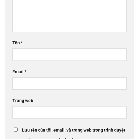
Tên
*
Email
*
Trang web
Lưu tên của tôi, email, và trang web trong trình duyệt