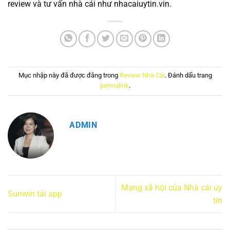
review và tư vấn nhà cái như nhacaiuytin.vin.
Mục nhập này đã được đăng trong
Review Nhà Cái
. Đánh dấu trang
permalink
.
ADMIN
Mạng xã hội của Nhà cái uy
Sunwin tải app
tín