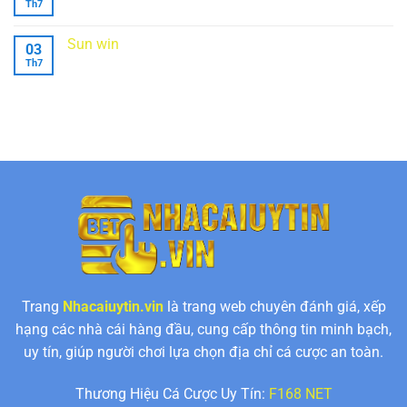
Th7
Sun win
03
Th7
Trang
Nhacaiuytin.vin
là trang web chuyên đánh giá, xếp
hạng các nhà cái hàng đầu, cung cấp thông tin minh bạch,
uy tín, giúp người chơi lựa chọn địa chỉ cá cược an toàn.
Thương Hiệu Cá Cược Uy Tín:
F168 NET