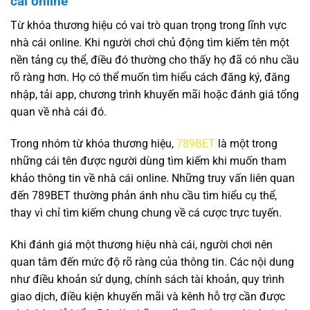
cái online
Từ khóa thương hiệu có vai trò quan trọng trong lĩnh vực
nhà cái online. Khi người chơi chủ động tìm kiếm tên một
nền tảng cụ thể, điều đó thường cho thấy họ đã có nhu cầu
rõ ràng hơn. Họ có thể muốn tìm hiểu cách đăng ký, đăng
nhập, tải app, chương trình khuyến mãi hoặc đánh giá tổng
quan về nhà cái đó.
Trong nhóm từ khóa thương hiệu,
789BET
là một trong
những cái tên được người dùng tìm kiếm khi muốn tham
khảo thông tin về nhà cái online. Những truy vấn liên quan
đến 789BET thường phản ánh nhu cầu tìm hiểu cụ thể,
thay vì chỉ tìm kiếm chung chung về cá cược trực tuyến.
Khi đánh giá một thương hiệu nhà cái, người chơi nên
quan tâm đến mức độ rõ ràng của thông tin. Các nội dung
như điều khoản sử dụng, chính sách tài khoản, quy trình
giao dịch, điều kiện khuyến mãi và kênh hỗ trợ cần được