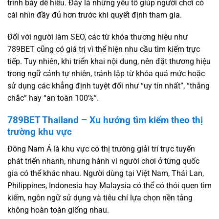
trình bày dễ hiểu. Đây là những yếu tố giúp người chơi có
cái nhìn đầy đủ hơn trước khi quyết định tham gia.
Đối với người làm SEO, các từ khóa thương hiệu như
789BET cũng có giá trị vì thể hiện nhu cầu tìm kiếm trực
tiếp. Tuy nhiên, khi triển khai nội dung, nên đặt thương hiệu
trong ngữ cảnh tự nhiên, tránh lặp từ khóa quá mức hoặc
sử dụng các khẳng định tuyệt đối như “uy tín nhất”, “thắng
chắc” hay “an toàn 100%”.
789BET Thailand – Xu hướng tìm kiếm theo thị
trường khu vực
Đông Nam Á là khu vực có thị trường giải trí trực tuyến
phát triển nhanh, nhưng hành vi người chơi ở từng quốc
gia có thể khác nhau. Người dùng tại Việt Nam, Thái Lan,
Philippines, Indonesia hay Malaysia có thể có thói quen tìm
kiếm, ngôn ngữ sử dụng và tiêu chí lựa chọn nền tảng
không hoàn toàn giống nhau.