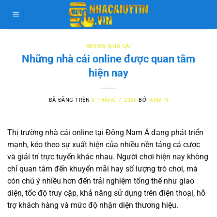
Chuyển
đến
nội
dung
REVIEW NHÀ CÁI
Những nhà cái online được quan tâm
hiện nay
ĐÃ ĐĂNG TRÊN
6 THÁNG 7, 2026
BỞI
ADMIN
Thị trường nhà cái online tại Đông Nam Á đang phát triển
mạnh, kéo theo sự xuất hiện của nhiều nền tảng cá cược
và giải trí trực tuyến khác nhau. Người chơi hiện nay không
chỉ quan tâm đến khuyến mãi hay số lượng trò chơi, mà
còn chú ý nhiều hơn đến trải nghiệm tổng thể như giao
diện, tốc độ truy cập, khả năng sử dụng trên điện thoại, hỗ
trợ khách hàng và mức độ nhận diện thương hiệu.