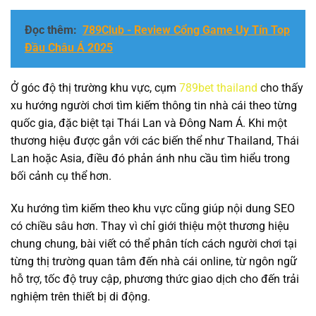
Đọc thêm:
789Club - Review Cổng Game Uy Tín Top
Đầu Châu Á 2025
Ở góc độ thị trường khu vực, cụm
789bet thailand
cho thấy
xu hướng người chơi tìm kiếm thông tin nhà cái theo từng
quốc gia, đặc biệt tại Thái Lan và Đông Nam Á. Khi một
thương hiệu được gắn với các biến thể như Thailand, Thái
Lan hoặc Asia, điều đó phản ánh nhu cầu tìm hiểu trong
bối cảnh cụ thể hơn.
Xu hướng tìm kiếm theo khu vực cũng giúp nội dung SEO
có chiều sâu hơn. Thay vì chỉ giới thiệu một thương hiệu
chung chung, bài viết có thể phân tích cách người chơi tại
từng thị trường quan tâm đến nhà cái online, từ ngôn ngữ
hỗ trợ, tốc độ truy cập, phương thức giao dịch cho đến trải
nghiệm trên thiết bị di động.