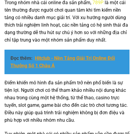
Trong nhóm nhà cái online đa sản phẩm,
789P
là một cái
tên thường được người chơi quan tâm khi tìm kiếm nền
tảng có nhiều danh mục giải trí. Với xu hướng người dùng
thích trải nghiệm linh hoạt, các nền tảng có hệ sinh thái đa
dạng thường dễ thu hút sự chú ý hơn so với những địa chỉ
chỉ tập trung vào một nhóm sản phẩm duy nhất.
Đọc thêm:
Hitclub - Nền Tảng Giải Trí Online Đổi
Thưởng Số 1 Châu Á
Điểm khiến mô hình đa sản phẩm trở nên phổ biến là sự
tiện lợi. Người chơi có thể tham khảo nhiều nội dung khác
nhau trong cùng một hệ thống, từ thể thao, casino trực
tuyến, slot game, game bài cho đến các trò chơi tương tác.
Điều này giúp quá trình trải nghiệm không bị đơn điệu và
phù hợp với nhiều nhóm nhu cầu.
Tuy nhiên, một nhà cái có nhiều sản phẩm vẫn cần được tổ