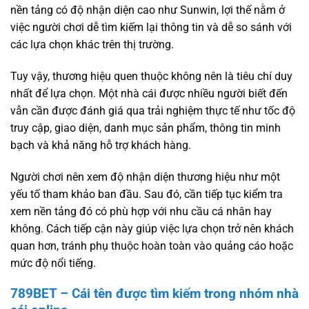
nền tảng có độ nhận diện cao như Sunwin, lợi thế nằm ở
việc người chơi dễ tìm kiếm lại thông tin và dễ so sánh với
các lựa chọn khác trên thị trường.
Tuy vậy, thương hiệu quen thuộc không nên là tiêu chí duy
nhất để lựa chọn. Một nhà cái được nhiều người biết đến
vẫn cần được đánh giá qua trải nghiệm thực tế như tốc độ
truy cập, giao diện, danh mục sản phẩm, thông tin minh
bạch và khả năng hỗ trợ khách hàng.
Người chơi nên xem độ nhận diện thương hiệu như một
yếu tố tham khảo ban đầu. Sau đó, cần tiếp tục kiểm tra
xem nền tảng đó có phù hợp với nhu cầu cá nhân hay
không. Cách tiếp cận này giúp việc lựa chọn trở nên khách
quan hơn, tránh phụ thuộc hoàn toàn vào quảng cáo hoặc
mức độ nổi tiếng.
789BET – Cái tên được tìm kiếm trong nhóm nhà