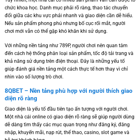
chức khoa học. Danh mục phải rõ ràng, thao tác chuyển
đổi giữa các khu vực phải nhanh và giao diện cần dễ hiểu.
Nếu sản phẩm phong phú nhưng bố cục rối mắt, người
chơi mới vẫn có thể gặp khó khăn khi sử dụng.
Với những nền tảng như 789P, người chơi nên quan tâm
đến cách hệ thống phân loại sản phẩm, tốc độ tải trang và
khả năng sử dụng trên điện thoại. Đây là những yếu tố
giúp đánh giá nền tảng một cách thực tế hơn thay vì chỉ
nhìn vào số lượng trò chơi.
8QBET – Nền tảng phù hợp với người thích giao
diện rõ ràng
Giao diện là yếu tố đầu tiên tạo ấn tượng với người chơi.
Một nhà cái online có giao diện rõ ràng sẽ giúp người dùng
dễ dàng tìm thấy các mục quan trọng như đăng ký, đăng
nhập, khuyến mãi, nạp rút, thể thao, casino, slot game và