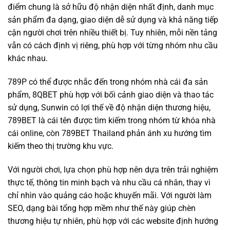
điểm chung là sở hữu độ nhận diện nhất định, danh mục
sản phẩm đa dạng, giao diện dễ sử dụng và khả năng tiếp
cận người chơi trên nhiều thiết bị. Tuy nhiên, mỗi nền tảng
vẫn có cách định vị riêng, phù hợp với từng nhóm nhu cầu
khác nhau.
789P có thể được nhắc đến trong nhóm nhà cái đa sản
phẩm, 8QBET phù hợp với bối cảnh giao diện và thao tác
sử dụng, Sunwin có lợi thế về độ nhận diện thương hiệu,
789BET là cái tên được tìm kiếm trong nhóm từ khóa nhà
cái online, còn 789BET Thailand phản ánh xu hướng tìm
kiếm theo thị trường khu vực.
Với người chơi, lựa chọn phù hợp nên dựa trên trải nghiệm
thực tế, thông tin minh bạch và nhu cầu cá nhân, thay vì
chỉ nhìn vào quảng cáo hoặc khuyến mãi. Với người làm
SEO, dạng bài tổng hợp mềm như thế này giúp chèn
thương hiệu tự nhiên, phù hợp với các website định hướng